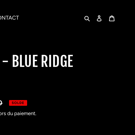
Rechercher
Se connecter
Panier
ONTACT
- BLUE RIDGE
0
SOLDE
ors du paiement.