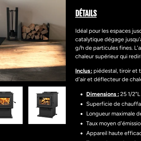
Ajout
d'un
DÉTAILS
produit
à
Idéal pour les espaces jus
votre
catalytique dégage jusqu
panier
g/h de particules fines. L
chaleur supérieur qui rediri
Inclus :
piédestal, tiroir et
d'air et déflecteur de cha
Dimensions :
25 1/2"L
Superficie de chauff
Longueur maximale de
Taux moyen d'émission
Appareil haute efficac