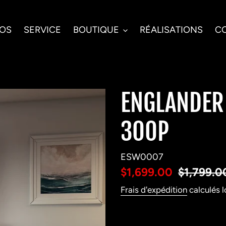
POS
SERVICE
BOUTIQUE
RÉALISATIONS
C
ENGLANDER 
300P
ESW0007
Prix
$1,699.00
Prix
$1,799.0
réduit
normal
Frais d'expédition
calculés l