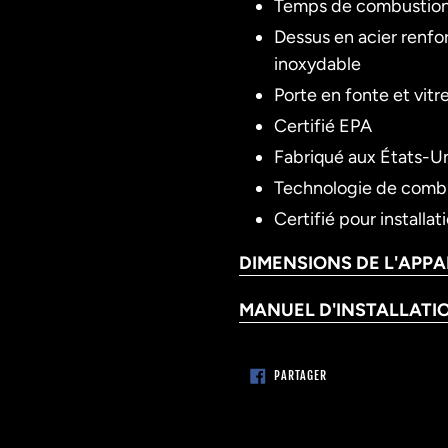
Temps de combustion 
Dessus en acier renfor
inoxydable
Porte en fonte et vit
Certifié EPA
Fabriqué aux États-U
Technologie de combu
Certifié pour installa
DIMENSIONS DE L'APPA
MANUEL D'INSTALLATIO
PARTAGER
PARTAGER
SUR
FACEBOOK