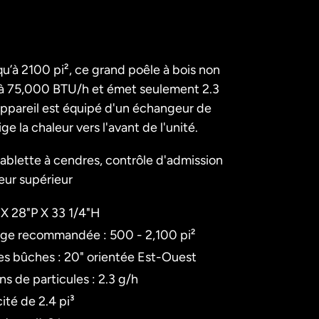
qu’à 2100 pi², ce grand poêle à bois non
'à 75,000 BTU/h et émet seulement 2.3
'appareil est équipé d'un échangeur de
ge la chaleur vers l'avant de l'unité.
 tablette à cendres, contrôle d'admission
leur supérieur
 X 28"P X 33 1/4"H
age recommandée : 500 - 2,100 pi
²
s bûches : 20" orientée Est-Ouest
s de particules : 2.3 g/h
ité de 2.4 pi³