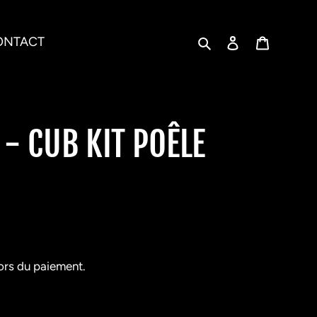
Rechercher
Se connecter
Panier
ONTACT
- CUB KIT POÊLE
ors du paiement.