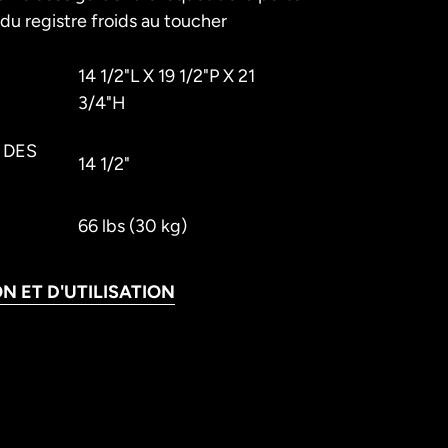
u registre froids au toucher
14 1/2"L X 19 1/2"P X 21
3/4"H
 DES
14 1/2"
66 lbs (30 kg)
N ET D'UTILISATION