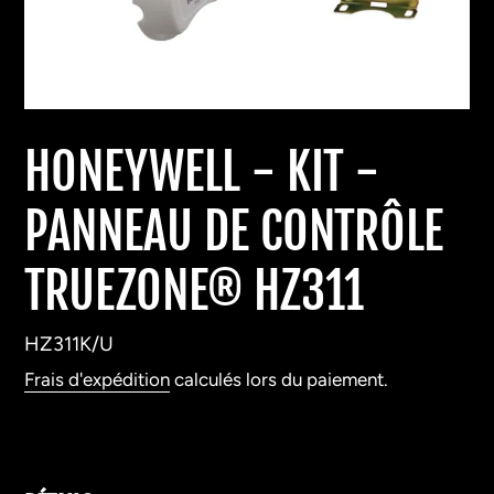
HONEYWELL - KIT -
PANNEAU DE CONTRÔLE
TRUEZONE® HZ311
HZ311K/U
Frais d'expédition
calculés lors du paiement.
Ajout