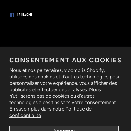
PARTAGER
PARTAGER
SUR
FACEBOOK
ABONNEZ-VOUS À NOTRE INFOLETTRE
CONSENTEMENT AUX COOKIES
Nous et nos partenaires, y compris Shopify,
S'INSCRIRE
utilisons des cookies et d’autres technologies pour
personnaliser votre expérience, vous afficher des
publicités et effectuer des analyses. Nous
n’utiliserons pas de cookies ou d’autres
Conditions de
remboursement
et d'utilisation
technologies à ces fins sans votre consentement.
En savoir plus dans notre
Politique de
confidentialité