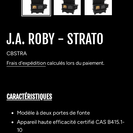
J.A. ROBY - STRATO
CBSTRA
Frais d'expédition
calculés lors du paiement.
Ajout
d'un
CARACTÉRISTIQUES
produit
à
Modèle à deux portes de fonte
votre
Appareil haute efficacité certifié CAS B415.1-
panier
10