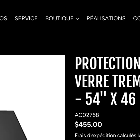
POS
SERVICE
BOUTIQUE
RÉALISATIONS
C
PROTECTION
VERRE TREM
- 54" X 46
AC02758
Prix
$455.00
normal
Frais d'expédition
calculés l