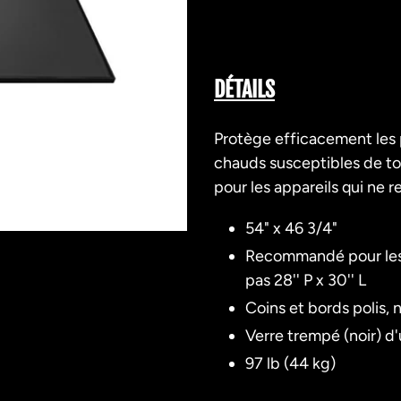
Ajout
d'un
DÉTAILS
produit
à
Protège efficacement les 
votre
chauds susceptibles de to
panier
pour les appareils qui ne 
54" x 46 3/4"
Recommandé pour les 
pas 28'' P x 30'' L
Coins et bords polis,
Verre trempé (noir) d
97 lb (44 kg)