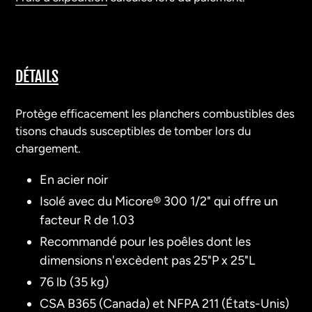
Ajout
d'un
DÉTAILS
produit
à
Protège efficacement les planchers combustibles des
votre
tisons chauds susceptibles de tomber lors du
panier
chargement.
En acier noir
Isolé avec du Micore® 300 1/2" qui offre un
facteur R de 1.03
Recommandé pour les poêles dont les
dimensions n'excèdent pas 25"P x 25"L
76 lb (35 kg)
CSA B365 (Canada) et NFPA 211 (États-Unis)