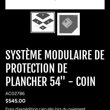
SYSTÈME MODULAIRE DE
PROTECTION DE
PLANCHER 54" - COIN
AC02786
Prix
$545.00
normal
Frais d'expédition
calculés lors du paiement.