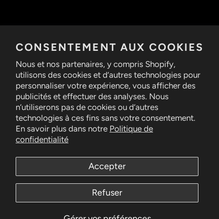
ABONNEZ-VOUS À NOTRE INFOLETTRE
CONSENTEMENT AUX COOKIES
Nous et nos partenaires, y compris Shopify,
S'INSCRIRE
utilisons des cookies et d’autres technologies pour
personnaliser votre expérience, vous afficher des
publicités et effectuer des analyses. Nous
n’utiliserons pas de cookies ou d’autres
Conditions de
remboursement
et d'utilisation
technologies à ces fins sans votre consentement.
En savoir plus dans notre
Politique de
confidentialité
Accepter
Facebook
Refuser
© 2026,
Atelier du Métal
Gérer vos préférences