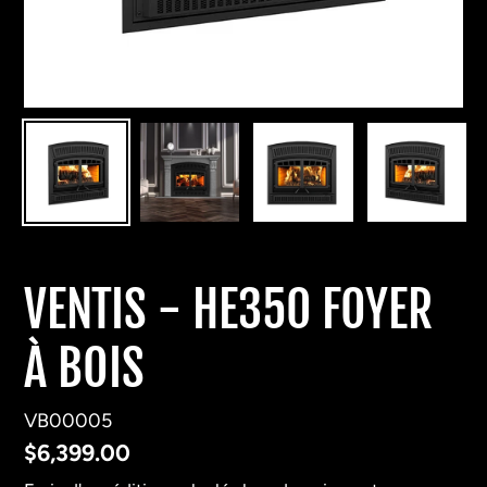
VENTIS - HE350 FOYER
À BOIS
VB00005
Prix
$6,399.00
normal