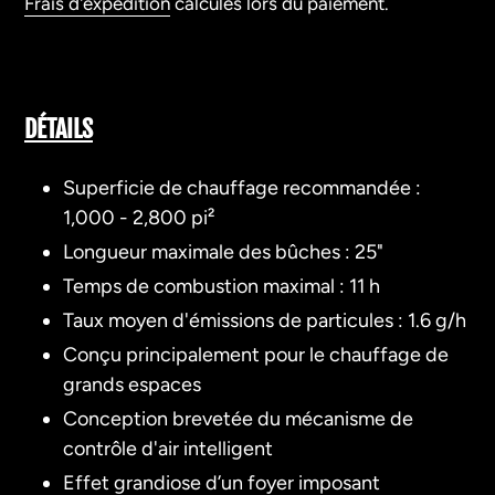
Frais d'expédition
calculés lors du paiement.
Ajout
d'un
DÉTAILS
produit
à
Superficie de chauffage recommandée :
votre
1,000 - 2,800
pi²
panier
Longueur maximale des bûches :
25"
Temps de combustion maximal : 11 h
Taux moyen d'émissions de particules : 1.6 g/h
Conçu principalement pour le chauffage de
grands espaces
Conception brevetée du mécanisme de
contrôle d'air intelligent
Effet grandiose d’un foyer imposant